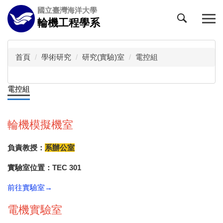
跳
國立臺灣海洋大學
到
輪機工程學系
主
要
內
首頁
學術研究
研究(實驗)室
電控組
容
區
電控組
輪機模擬機室
負責教授：
系辦公室
實驗室位置：TEC 301
前往實驗室→
電機實驗室