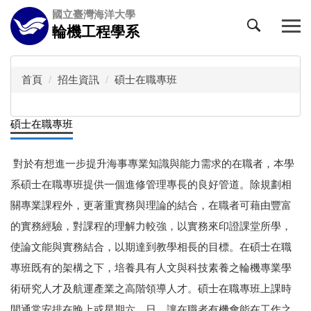
跳
國立臺灣海洋大學
到
輪機工程學系
主
要
內
首頁
招生資訊
碩士在職專班
容
區
碩士在職專班
對於有想進一步提升海事專業知識與能力需求的在職者，本學
系碩士在職專班提供一個進修管理專長的良好管道。除規劃相
關專業課程外，更著重實務與理論的結合，在職者可藉由豐富
的實務經驗，對課程的理解力較強，以實務來印證課堂所學，
使論文能與實務結合，以期達到教學相長的目標。在碩士在職
專班既有的架構之下，培養具有人文與科技素養之輪機專業學
術研究人才及航運產業之高階領導人才。碩士在職專班上課時
間通常安排在晚上或星期六、日，讓在職者有機會能在工作之