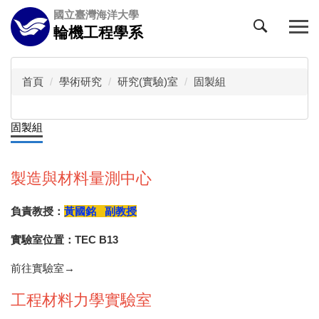
跳
國立臺灣海洋大學
到
輪機工程學系
主
要
內
首頁
學術研究
研究(實驗)室
固製組
容
區
固製組
製造與材料量測中心
負責教授：
黃國銘 副教授
實驗室位置：TEC B13
前往實驗室→
工程材料力學實驗室