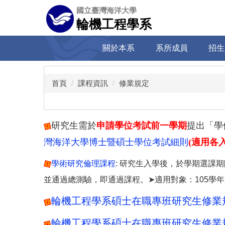
跳
國立臺灣海洋大學
到
輪機工程學系
主
要
關於本系
系所成員
招生
內
容
區
首頁
課程資訊
修業規定
研究生需於
申請學位考試前一學期
提出「學
灣海洋大學博士暨碩士學位考試細則
(
適用各
學術研究倫理課程
: 研究生入學後，於學期選課
並通過總測驗，即通過課程。➤適用對象：105學年
輪機工程學系碩士在職專班研究生修業規則(1
輪機工程學系碩士在職專班研究生修業規則(1